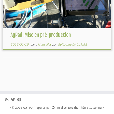
AgPad: Mise en pré-production
2013/01/15
dans
Nouvelles
par
Guillaume DALLAIRE
·
© 2026
AGTIA
·
Propulsé par
·
Réalisé avec the
Thème Customizr
·