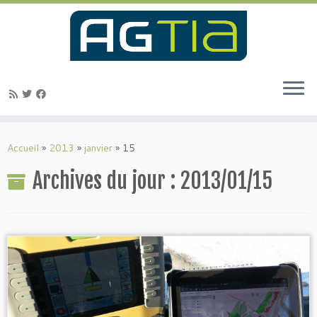
Passer
au
Accueil
»
2013
»
janvier
»
15
contenu
Archives du jour :
2013/01/15