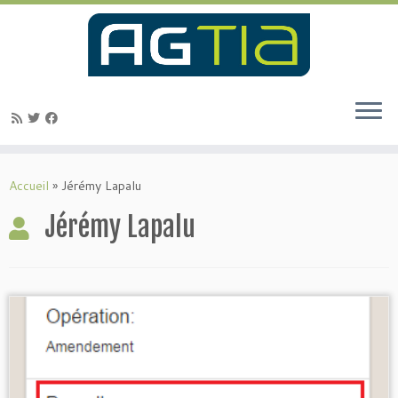
Passer
au
Accueil
»
Jérémy Lapalu
contenu
Jérémy Lapalu