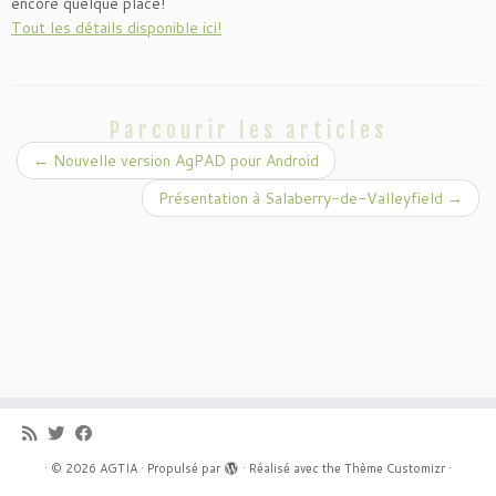
encore quelque place!
Tout les détails disponible ici!
Parcourir les articles
←
Nouvelle version AgPAD pour Android
Présentation à Salaberry-de-Valleyfield
→
·
© 2026
AGTIA
·
Propulsé par
·
Réalisé avec the
Thème Customizr
·